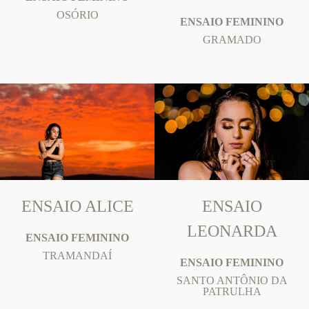
OSÓRIO
ENSAIO FEMININO
GRAMADO
ENSAIO ALICE
ENSAIO
LEONARDA
ENSAIO FEMININO
TRAMANDAÍ
ENSAIO FEMININO
SANTO ANTÔNIO DA
PATRULHA